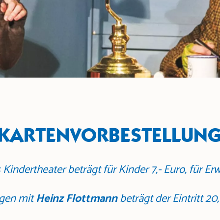
KARTENVORBESTELLUN
s Kindertheater beträgt für Kinder 7,- Euro, für E
ngen mit
Heinz Flottmann
beträgt der Eintritt 20,