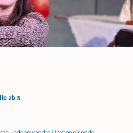
lle ab 5
usste, redegewandte Umherreisende,