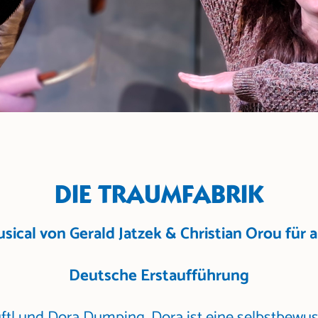
DIE TRAUMFABRIK
sical von Gerald Jatzek & Christian Orou für a
Deutsche Erstaufführung
üftl und Dora Dumping. Dora ist eine selbstbew