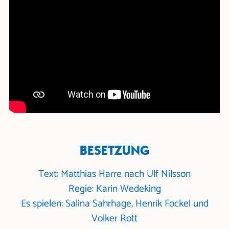
BESETZUNG
Text: Matthias Harre nach Ulf Nilsson
Regie: Karin Wedeking
Es spielen: Salina Sahrhage, Henrik Fockel und
Volker Rott